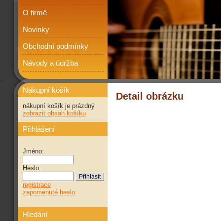
O firmě
Novinky
Obchodní podmínky
Návody a údržba
Nákupní košík
Detail obrázku
nákupní košík je prázdný
zobrazit obsah košíku
Přihlášení
Jméno:
Heslo:
registrace
zapomenuté heslo
Hledání