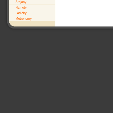
Stojany
Na noty
Ladičky
Metronomy