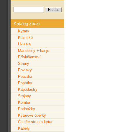
Katalog zboží
Kytary
Klasické
Ukulele
Mandoliny + banjo
Příslušenství
Struny
Povlaky
Pouzdra
Popruhy
Kapodastry
Stojany
Komba
Podnožky
Kytarové opěrky
Čističe strun a kytar
Kabely