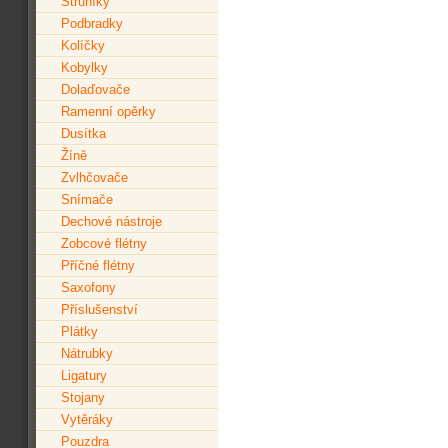
Struníky
Podbradky
Kolíčky
Kobylky
Dolaďovače
Ramenní opěrky
Dusítka
Žíně
Zvlhčovače
Snímače
Dechové nástroje
Zobcové flétny
Příčné flétny
Saxofony
Příslušenství
Plátky
Nátrubky
Ligatury
Stojany
Vytěráky
Pouzdra