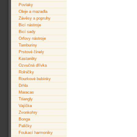
Povlaky
Oleje a mazadla
Závěsy a popruhy
Bicí nástroje
Bicí sady
Orfovy nástroje
Tamburiny
Prstové činely
Kastaněty
Ozvučná dřívka
Rolničky
Rourkové bubínky
Drhla
Maracas
Triangly
Vajíčka
Zvonkohry
Bonga
Paličky
Foukací harmoniky