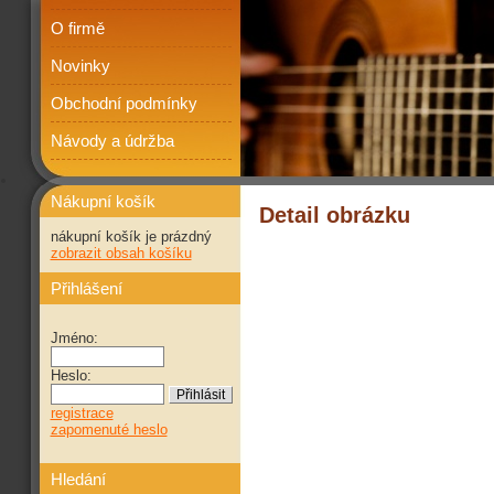
O firmě
Novinky
Obchodní podmínky
Návody a údržba
Nákupní košík
Detail obrázku
nákupní košík je prázdný
zobrazit obsah košíku
Přihlášení
Jméno:
Heslo:
registrace
zapomenuté heslo
Hledání