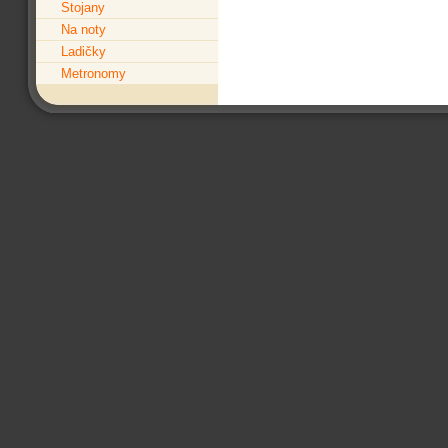
Stojany
Na noty
Ladičky
Metronomy