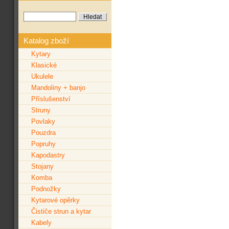
Katalog zboží
Kytary
Klasické
Ukulele
Mandoliny + banjo
Příslušenství
Struny
Povlaky
Pouzdra
Popruhy
Kapodastry
Stojany
Komba
Podnožky
Kytarové opěrky
Čističe strun a kytar
Kabely