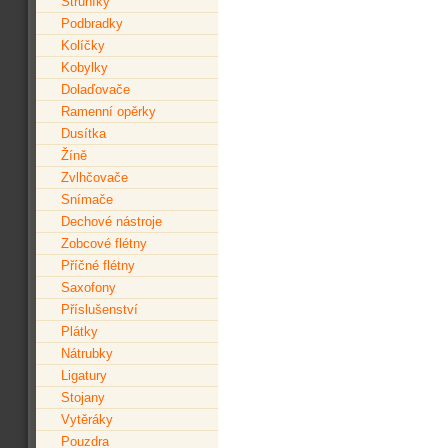
Struníky
Podbradky
Kolíčky
Kobylky
Dolaďovače
Ramenní opěrky
Dusítka
Žíně
Zvlhčovače
Snímače
Dechové nástroje
Zobcové flétny
Příčné flétny
Saxofony
Příslušenství
Plátky
Nátrubky
Ligatury
Stojany
Vytěráky
Pouzdra