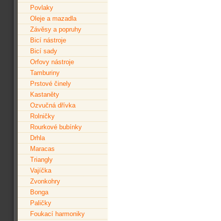
Povlaky
Oleje a mazadla
Závěsy a popruhy
Bicí nástroje
Bicí sady
Orfovy nástroje
Tamburiny
Prstové činely
Kastaněty
Ozvučná dřívka
Rolničky
Rourkové bubínky
Drhla
Maracas
Triangly
Vajíčka
Zvonkohry
Bonga
Paličky
Foukací harmoniky