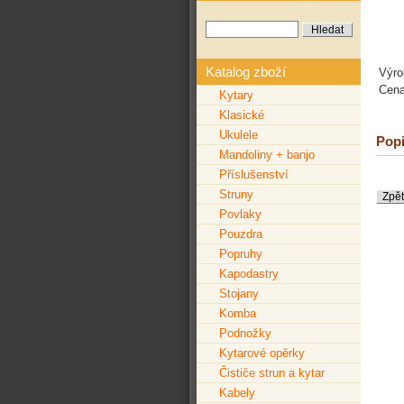
Katalog zboží
Výro
Cena
Kytary
Klasické
Ukulele
Popi
Mandoliny + banjo
Příslušenství
Struny
Povlaky
Pouzdra
Popruhy
Kapodastry
Stojany
Komba
Podnožky
Kytarové opěrky
Čističe strun a kytar
Kabely