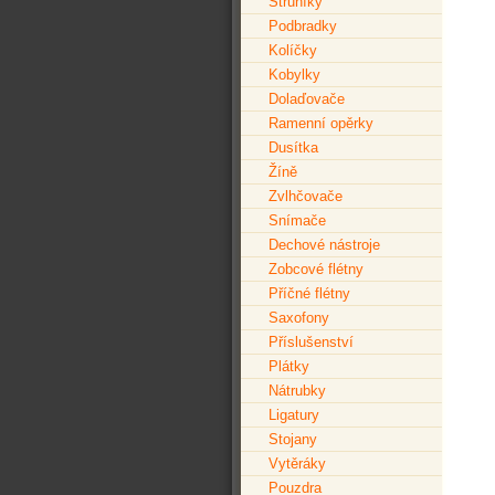
Struníky
Podbradky
Kolíčky
Kobylky
Dolaďovače
Ramenní opěrky
Dusítka
Žíně
Zvlhčovače
Snímače
Dechové nástroje
Zobcové flétny
Příčné flétny
Saxofony
Příslušenství
Plátky
Nátrubky
Ligatury
Stojany
Vytěráky
Pouzdra