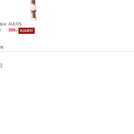
bce:
AULOS
:
350,-
s: