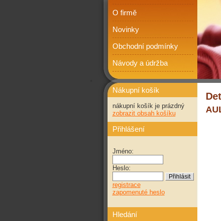
O firmě
Novinky
Obchodní podmínky
Návody a údržba
Nákupní košík
Det
nákupní košík je prázdný
AUL
zobrazit obsah košíku
Přihlášení
Jméno:
Heslo:
registrace
zapomenuté heslo
Hledání