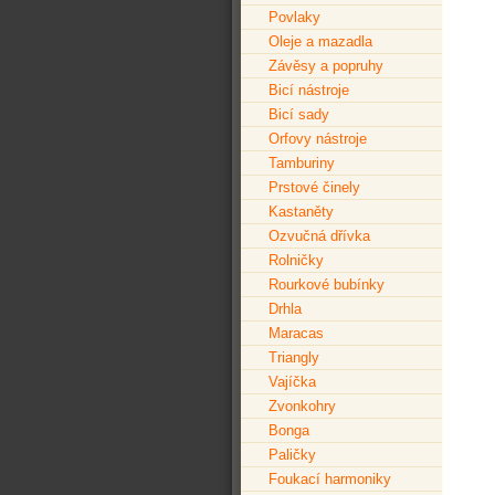
Povlaky
Oleje a mazadla
Závěsy a popruhy
Bicí nástroje
Bicí sady
Orfovy nástroje
Tamburiny
Prstové činely
Kastaněty
Ozvučná dřívka
Rolničky
Rourkové bubínky
Drhla
Maracas
Triangly
Vajíčka
Zvonkohry
Bonga
Paličky
Foukací harmoniky