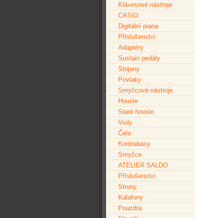
Klávesové nástroje
CASIO
Digitální piana
Příslušenství
Adaptéry
Sustain pedály
Stojany
Povlaky
Smyčcové nástroje
Housle
Staré housle
Violy
Čela
Kontrabasy
Smyčce
ATELIER SALDO
Příslušenství
Struny
Kalafuny
Pouzdra