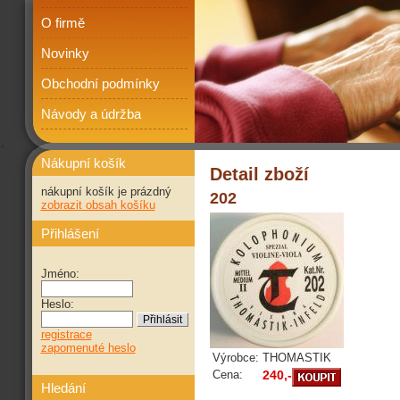
O firmě
Novinky
Obchodní podmínky
Návody a údržba
Nákupní košík
Detail zboží
nákupní košík je prázdný
202
zobrazit obsah košíku
Přihlášení
Jméno:
Heslo:
registrace
zapomenuté heslo
Výrobce:
THOMASTIK
Cena:
240,-
Hledání