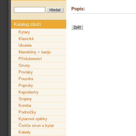
Popis:
Katalog zboží
Kytary
Klasické
Ukulele
Mandoliny + banjo
Příslušenství
Struny
Povlaky
Pouzdra
Popruhy
Kapodastry
Stojany
Komba
Podnožky
Kytarové opěrky
Čističe strun a kytar
Kabely