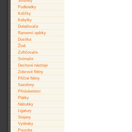
Struníky
Podbradky
Kolíčky
Kobylky
Dolaďovače
Ramenní opěrky
Dusítka
Žíně
Zvlhčovače
Snímače
Dechové nástroje
Zobcové flétny
Příčné flétny
Saxofony
Příslušenství
Plátky
Nátrubky
Ligatury
Stojany
Vytěráky
Pouzdra