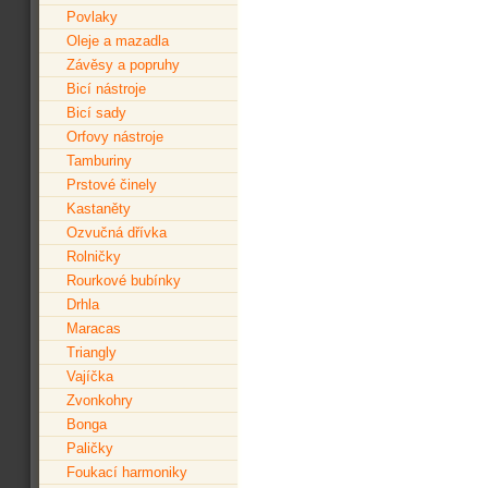
Povlaky
Oleje a mazadla
Závěsy a popruhy
Bicí nástroje
Bicí sady
Orfovy nástroje
Tamburiny
Prstové činely
Kastaněty
Ozvučná dřívka
Rolničky
Rourkové bubínky
Drhla
Maracas
Triangly
Vajíčka
Zvonkohry
Bonga
Paličky
Foukací harmoniky