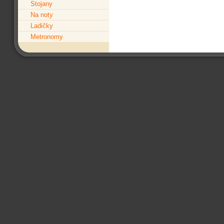
Stojany
Na noty
Ladičky
Metronomy