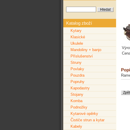
Katalog zboží
Kytary
Klasické
Ukulele
Výro
Mandoliny + banjo
Cena
Příslušenství
Struny
Povlaky
Popi
Ramen
Pouzdra
Popruhy
Kapodastry
Stojany
Komba
Podnožky
Kytarové opěrky
Čističe strun a kytar
Kabely