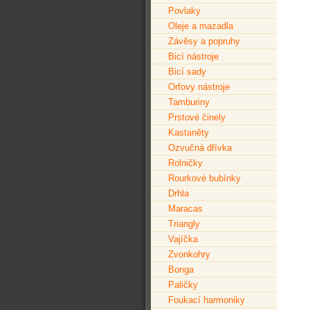
Povlaky
Oleje a mazadla
Závěsy a popruhy
Bicí nástroje
Bicí sady
Orfovy nástroje
Tamburiny
Prstové činely
Kastaněty
Ozvučná dřívka
Rolničky
Rourkové bubínky
Drhla
Maracas
Triangly
Vajíčka
Zvonkohry
Bonga
Paličky
Foukací harmoniky