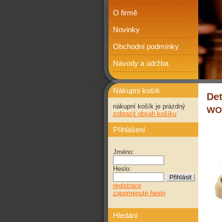
O firmě
Novinky
Obchodní podmínky
Návody a údržba
Nákupní košík
Det
nákupní košík je prázdný
WOL
zobrazit obsah košíku
Přihlášení
Jméno:
Heslo:
registrace
zapomenuté heslo
Hledání