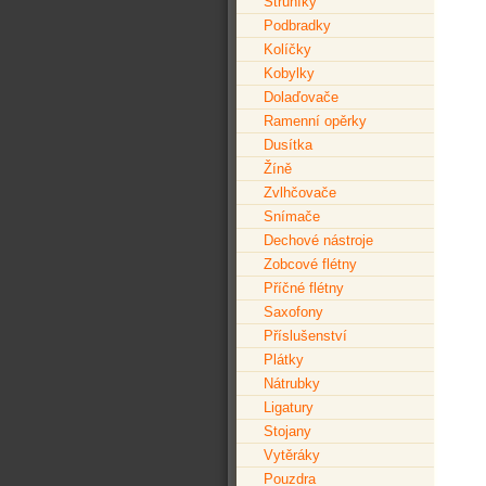
Struníky
Podbradky
Kolíčky
Kobylky
Dolaďovače
Ramenní opěrky
Dusítka
Žíně
Zvlhčovače
Snímače
Dechové nástroje
Zobcové flétny
Příčné flétny
Saxofony
Příslušenství
Plátky
Nátrubky
Ligatury
Stojany
Vytěráky
Pouzdra