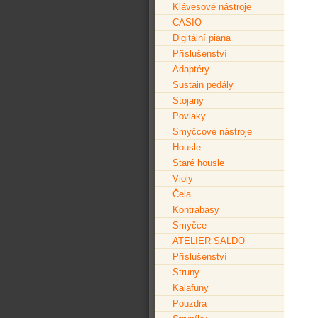
Klávesové nástroje
CASIO
Digitální piana
Příslušenství
Adaptéry
Sustain pedály
Stojany
Povlaky
Smyčcové nástroje
Housle
Staré housle
Violy
Čela
Kontrabasy
Smyčce
ATELIER SALDO
Příslušenství
Struny
Kalafuny
Pouzdra