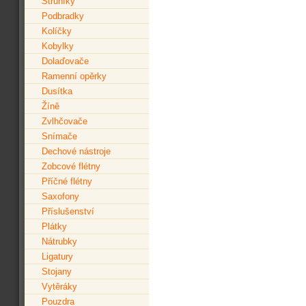
Struníky
Podbradky
Kolíčky
Kobylky
Dolaďovače
Ramenní opěrky
Dusítka
Žíně
Zvlhčovače
Snímače
Dechové nástroje
Zobcové flétny
Příčné flétny
Saxofony
Příslušenství
Plátky
Nátrubky
Ligatury
Stojany
Vytěráky
Pouzdra