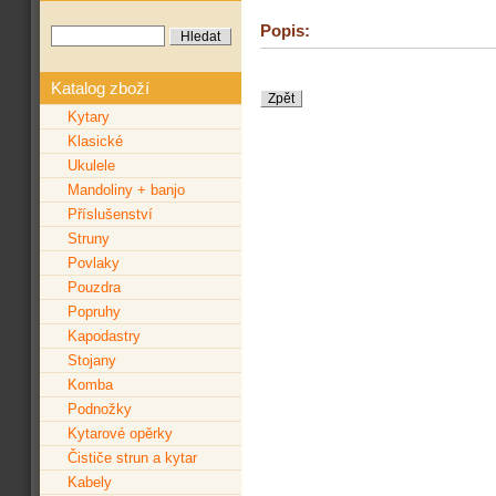
Popis:
Katalog zboží
Kytary
Klasické
Ukulele
Mandoliny + banjo
Příslušenství
Struny
Povlaky
Pouzdra
Popruhy
Kapodastry
Stojany
Komba
Podnožky
Kytarové opěrky
Čističe strun a kytar
Kabely