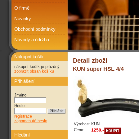
O firmě
Novinky
Obchodní podmínky
Návody a údržba
Nákupní košík
Detail zboží
nákupní košík je prázdný
KUN super HSL 4/4
zobrazit obsah košíku
Přihlášení
Jméno:
Heslo:
registrace
zapomenuté heslo
Výrobce:
KUN
Cena:
1250,-
Hledání