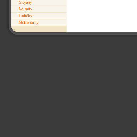
Stojany
Na noty
Ladičky
Metronomy