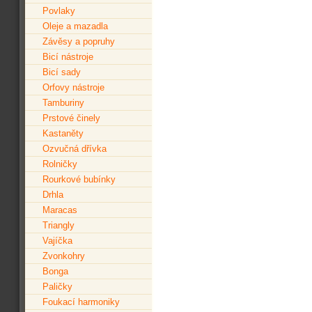
Povlaky
Oleje a mazadla
Závěsy a popruhy
Bicí nástroje
Bicí sady
Orfovy nástroje
Tamburiny
Prstové činely
Kastaněty
Ozvučná dřívka
Rolničky
Rourkové bubínky
Drhla
Maracas
Triangly
Vajíčka
Zvonkohry
Bonga
Paličky
Foukací harmoniky