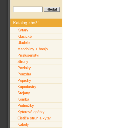
Katalog zboží
Kytary
Klasické
Ukulele
Mandoliny + banjo
Příslušenství
Struny
Povlaky
Pouzdra
Popruhy
Kapodastry
Stojany
Komba
Podnožky
Kytarové opěrky
Čističe strun a kytar
Kabely