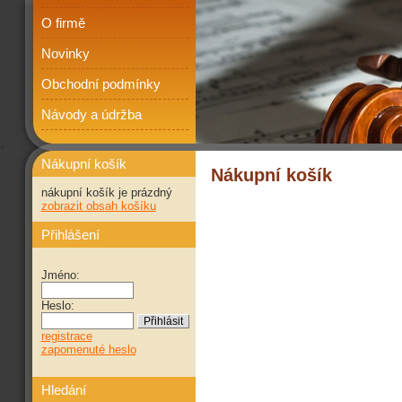
O firmě
Novinky
Obchodní podmínky
Návody a údržba
Nákupní košík
Nákupní košík
nákupní košík je prázdný
zobrazit obsah košíku
Přihlášení
Jméno:
Heslo:
registrace
zapomenuté heslo
Hledání