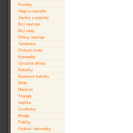
Povlaky
Oleje a mazadla
Závěsy a popruhy
Bicí nástroje
Bicí sady
Orfovy nástroje
Tamburiny
Prstové činely
Kastaněty
Ozvučná dřívka
Rolničky
Rourkové bubínky
Drhla
Maracas
Triangly
Vajíčka
Zvonkohry
Bonga
Paličky
Foukací harmoniky