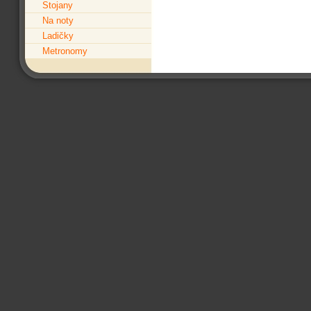
Stojany
Na noty
Ladičky
Metronomy