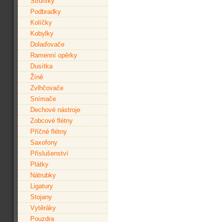
Struníky
Podbradky
Kolíčky
Kobylky
Dolaďovače
Ramenní opěrky
Dusítka
Žíně
Zvlhčovače
Snímače
Dechové nástroje
Zobcové flétny
Příčné flétny
Saxofony
Příslušenství
Plátky
Nátrubky
Ligatury
Stojany
Vytěráky
Pouzdra