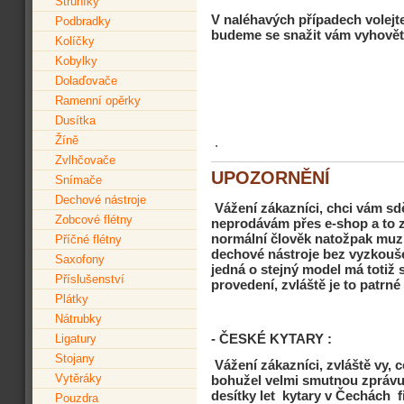
Struníky
V naléhavých případech volejt
Podbradky
budeme se snažit vám vyhovět
Kolíčky
Kobylky
Dolaďovače
Ramenní opěrky
Dusítka
Žíně
.
Zvlhčovače
UPOZORNĚNÍ
Snímače
Dechové nástroje
Vážení zákazníci, chci vám sdě
Zobcové flétny
neprodávám přes e-shop a to 
normální člověk natožpak muzi
Příčné flétny
dechové nástroje bez vyzkouše
Saxofony
jedná o stejný model má totiž s
Příslušenství
provedení, zvláště je to patrn
Plátky
Nátrubky
- ČESKÉ KYTARY :
Ligatury
Stojany
Vážení zákazníci, zvláště vy, 
Vytěráky
bohužel velmi smutnou zprávu
desítky let kytary v Čechá
Pouzdra