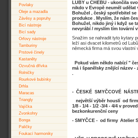
LUBY u CHEBU - ukončila svou
Povlaky
nikdo v Evropě neuměl udělat v 
Oleje a mazadla
Bohužel , český spotřebitel se
produkce . Myslím, že nám čes
Závěsy a popruhy
Bohužel, nikdo jiný i když se t
Bicí nástroje
nevyrábí / myslím tím tovární v
Bicí sady
Snažím se nahradit tyto kytary
Orfovy nástroje
leží asi dvacet kilometrů od Lubů
Tamburiny
německá firma má svou vlastní 
Prstové činely
Kastaněty
Pokud vám někdo nabízí " čes
Ozvučná dřívka
má i španělsky znějící název - 
Rolničky
.
Rourkové bubínky
Drhla
- ČESKÉ SMYČCOVÉ NÁST
Maracas
Triangly
největší výběr houslí od fi
1/8 - 1/4 - 1/2 -3/4 - 4/4 v prov
Vajíčka
bezkonkurenční ceny
Zvonkohry
Bonga
- SMYČCE - od firmy Atelie
Paličky
Foukací harmoniky