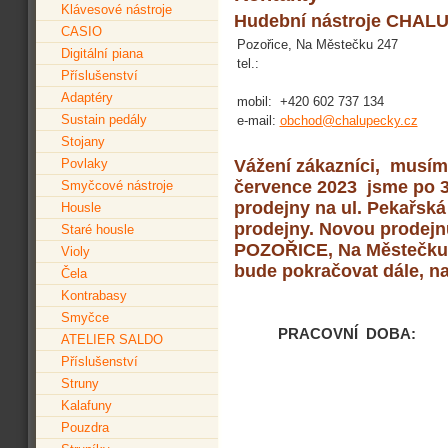
Klávesové nástroje
Hudební nástroje CHA
CASIO
Pozořice, Na Městečku 247
Digitální piana
tel.:
Příslušenství
Adaptéry
mobil:
+420 602 737 134
Sustain pedály
e-mail:
obchod@chalupecky.cz
Stojany
Vážení zákazníci, musím v
Povlaky
července 2023 jsme po 3
Smyčcové nástroje
prodejny na ul. Pekařsk
Housle
prodejny. Novou prodejn
Staré housle
POZOŘICE, Na Městečku 
Violy
bude pokračovat dále, n
Čela
Kontrabasy
Smyčce
PRACOVNÍ DOBA: PO - 
ATELIER SALDO
Příslušenství
Struny
Kalafuny
Pouzdra