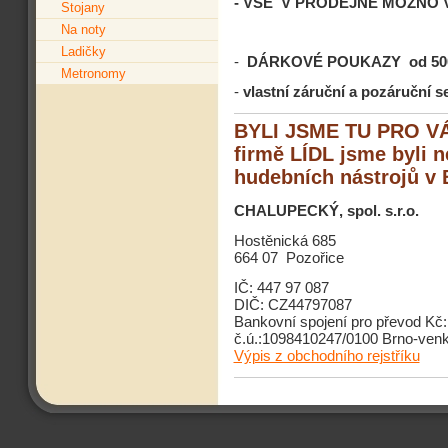
- VŠE V PRODEJNĚ MOŽNO 
Stojany
Na noty
Ladičky
-
DÁRKOVÉ POUKAZY od 500,-
Metronomy
-
vlastní záruční a pozáruční s
BYLI JSME TU PRO VÁS
firmě LÍDL jsme byli n
hudebních nástrojů v 
CHALUPECKÝ, spol. s.r.o.
Hostěnická 685
664 07 Pozořice
IČ: 447 97 087
DIČ: CZ44797087
Bankovní spojení pro převod Kč:
č.ú.:1098410247/0100 Brno-ven
Výpis z obchodního rejstříku