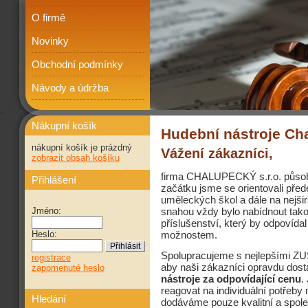
O firmě
Novinky
Obchodní podmínky
Návody a údržba
Nákupní košík
Hudební nástroje Ch
nákupní košík je prázdný
Vážení zákazníci,
zobrazit obsah košíku
firma CHALUPECKÝ s.r.o. působ
Přihlášení
začátku jsme se orientovali pře
uměleckých škol a dále na nejši
Jméno:
snahou vždy bylo nabídnout tako
příslušenství, který by odpovídal 
Heslo:
možnostem.
Spolupracujeme s nejlepšími ZUŠ i 
registrace
aby naši zákazníci opravdu dost
zapomenuté heslo
nástroje za odpovídající cenu
.
reagovat na individuální potřeb
Hledání
dodáváme pouze kvalitní a spoleh