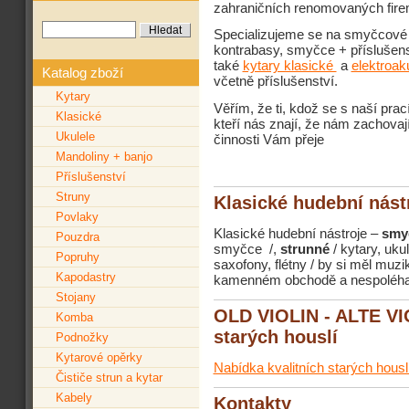
zahraničních renomovaných fire
Specializujeme se na smyčcové ná
kontrabasy, smyčce + příslušens
také
kytary klasické
a
elektroak
Katalog zboží
včetně příslušenství.
Kytary
Věřím, že ti, kdož se s naší pra
Klasické
kteří nás znají, že nám zachova
Ukulele
činnosti Vám přeje
Mandoliny + banjo
Příslušenství
Struny
Klasické hudební nást
Povlaky
Klasické hudební nástroje –
smy
Pouzdra
smyčce /,
strunné
/ kytary, uku
Popruhy
saxofony, flétny / by si měl muz
Kapodastry
kamenném obchodě a nespoléhat 
Stojany
OLD VIOLIN - ALTE VIO
Komba
starých houslí
Podnožky
Kytarové opěrky
Nabídka kvalitních starých housl
Čističe strun a kytar
Kabely
Kontakty