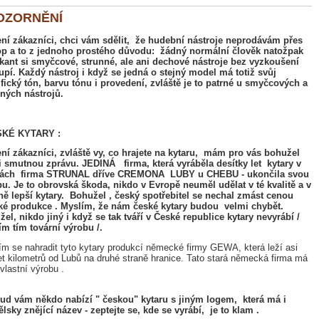
OZORNĚNÍ
ní zákazníci, chci vám sdělit, že hudební nástroje neprodávám přes
op a to z jednoho prostého důvodu: žádný normální člověk natožpak
ant si smyčcové, strunné, ale ani dechové nástroje bez vyzkoušení
pí. Každý nástroj i když se jedná o stejný model má totiž svůj
fický tón, barvu tónu i provedení, zvláště je to patrné u smyčcových a
ných nástrojů.
SKÉ KYTARY :
í zákazníci, zvláště vy, co hrajete na kytaru, mám pro vás bohužel
 smutnou zprávu. JEDINÁ firma, která vyráběla desítky let kytary v
ách firma STRUNAL dříve CREMONA LUBY u CHEBU - ukončila svou
u. Je to obrovská škoda, nikdo v Evropě neuměl udělat v té kvalitě a v
ně lepší kytary. Bohužel , český spotřebitel se nechal zmást cenou
ské produkce . Myslím, že nám české kytary budou velmi chybět.
el, nikdo jiný i když se tak tváří v České republice kytary nevyrábí /
m tím tovární výrobu /.
m se nahradit tyto kytary produkcí německé firmy GEWA, která leží asi
t kilometrů od Lubů na druhé straně hranice. Tato stará německá firma má
vlastní výrobu .
ud vám někdo nabízí " českou" kytaru s jiným logem, která má i
lsky znějící název - zeptejte se, kde se vyrábí, je to klam .