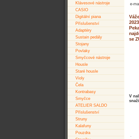
Klávesové nástroje
e-mai
CASIO
Váže
Digitální piana
2023
Příslušenství
Peka
Adaptéry
najd
Sustain pedály
se Z
Stojany
Povlaky
PRA
Smyčcové nástroje
Housle
Staré housle
Violy
Čela
Kontrabasy
V na
Smyčce
snaž
ATELIER SALDO
Příslušenství
Struny
Kalafuny
Pouzdra
.