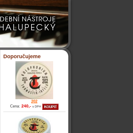
Doporučujeme
202
240,-
Cena:
s DPH