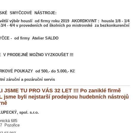
ESKÉ SMYČCOVÉ NÁSTROJE:
ětší výběr houslí od firmy roku 2019 AKORDKVINT : housle 1/8 - 1/4
 -3/4 - 4/4 v provedeních od
školních
po mistrovské za bezkonkurenční
YČCE - od firmy Atelier SALDO
E V PRODEJNĚ MOŽNO VYZKOUŠET !!!
RKOVÉ POUKAZY od 500,- do 5.000,- Kč
stní záruční a pozáruční servis
I JSME TU PRO VÁS 32 LET !!! Po zaniklé firmě
L jsme byli nejstarší prodejnou hudebních nástrojů
rně
UPECKÝ, spol. s.r.o.
nická 685
07 Pozořice