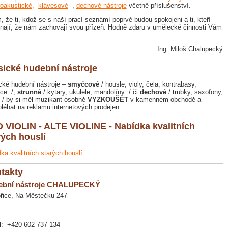
roakustické,
klávesové
,
dechové nástroje
včetně příslušenství.
, že ti, kdož se s naší prací seznámí poprvé budou spokojeni a ti, kteří
nají, že nám zachovají svou přízeň. Hodně zdaru v umělecké činnosti Vám
Ing. Miloš Chalupecký
sické hudební nástroje
cké hudební nástroje –
smyčcové
/ housle, violy, čela, kontrabasy,
ce /,
strunné
/ kytary, ukulele, mandolíny / či
dechové
/ trubky, saxofony,
y / by si měl muzikant osobně
VYZKOUŠET
v kamenném obchodě a
léhat na reklamu internetových prodejen.
 VIOLIN - ALTE VIOLINE - Nabídka kvalitních
rých houslí
ka kvalitních starých houslí
takty
ební nástroje CHALUPECKÝ
řice, Na Městečku 247
:
+420 602 737 134