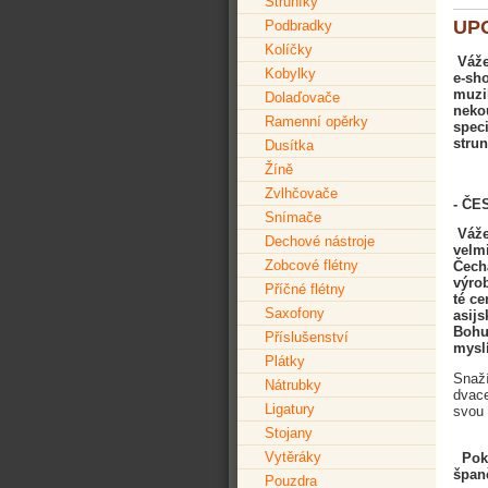
Struníky
UP
Podbradky
Kolíčky
Váže
Kobylky
e-sh
muzik
Dolaďovače
nekou
Ramenní opěrky
speci
strun
Dusítka
Žíně
Zvlhčovače
- ČE
Snímače
Vážen
Dechové nástroje
velmi
Zobcové flétny
Čech
výrob
Příčné flétny
té ce
Saxofony
asij
Bohuž
Příslušenství
myslí
Plátky
Snaží
Nátrubky
dvace
Ligatury
svou 
Stojany
Vytěráky
Pok
španě
Pouzdra