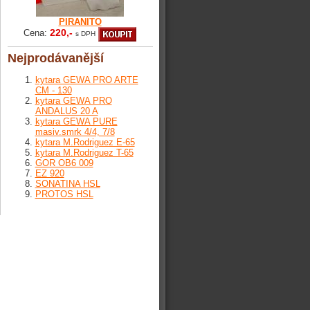
PIRANITO
220,-
Cena:
s DPH
Nejprodávanější
kytara GEWA PRO ARTE
CM - 130
kytara GEWA PRO
ANDALUS 20 A
kytara GEWA PURE
masiv.smrk 4/4, 7/8
kytara M.Rodriguez E-65
kytara M.Rodriguez T-65
GOR OB6 009
EZ 920
SONATINA HSL
PROTOS HSL