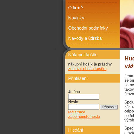
O firmě
Novinky
Obchodní podmínky
Návody a údržba
Nákupní košík
Hud
nákupní košík je prázdný
Váž
zobrazit obsah košíku
firma
Přihlášení
se or
na ne
takov
Jméno:
úrovn
Heslo:
Spolu
zákaz
odpo
registrace
potře
zapomenuté heslo
výrob
Speci
Hledání
smyčc