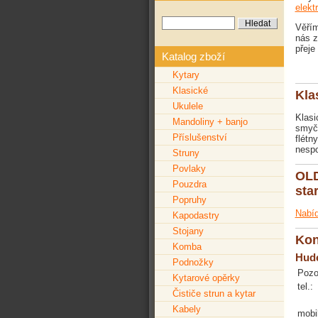
elekt
Věřím
nás z
přeje
Katalog zboží
Kytary
Klasické
Kla
Ukulele
Klasi
Mandoliny + banjo
smyč
Příslušenství
flétn
nespo
Struny
Povlaky
OLD
Pouzdra
sta
Popruhy
Nabíd
Kapodastry
Stojany
Kon
Komba
Hud
Podnožky
Pozo
Kytarové opěrky
tel.:
Čističe strun a kytar
Kabely
mobil