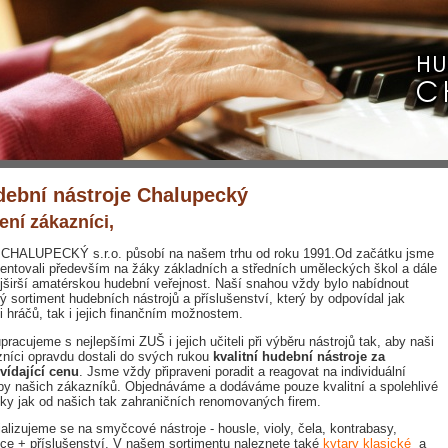
ební nástroje Chalupecký
ení zákazníci,
 CHALUPECKÝ s.r.o. působí na našem trhu od roku 1991.Od začátku jsme
ientovali především na žáky základních a středních uměleckých škol a dále
jširší amatérskou hudební veřejnost. Naší snahou vždy bylo nabídnout
ý sortiment hudebních nástrojů a příslušenství, který by odpovídal jak
i hráčů, tak i jejich finančním možnostem.
pracujeme s nejlepšími ZUŠ i jejich učiteli při výběru nástrojů tak, aby naši
níci opravdu dostali do svých rukou
kvalitní hudební nástroje za
vídající cenu
. Jsme vždy připraveni poradit a reagovat na individuální
by našich zákazníků. Objednáváme a dodáváme pouze kvalitní a spolehlivé
ky jak od našich tak zahraničních renomovaných firem.
alizujeme se na smyčcové nástroje - housle, violy, čela, kontrabasy,
e + příslušenství. V našem sortimentu naleznete také
kytary klasické
a