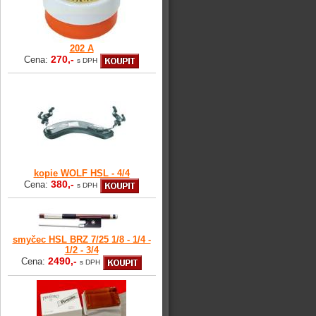
202 A
270,-
Cena:
s DPH
kopie WOLF HSL - 4/4
380,-
Cena:
s DPH
smyčec HSL BRZ 7/25 1/8 - 1/4 -
1/2 - 3/4
2490,-
Cena:
s DPH