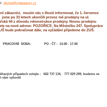
l:
obchod@chalupecky.cz
ní zákazníci, musím vás s lítostí informovat, že 1. července
 jsme po 33 letech ukončili provoz mé prodejny na ul.
řská 44 z důvodu rekonstrukce prodejny. Novou prodejnu
ete na nové adrese: POZOŘICE, Na Městečku 247. Spolupráce
UŠ bude pokračovat dále, na vyžádání přijedeme do ZUŠ.
COVNÍ DOBA: PO - ČT : 14.00 - 17.00
léhavých případech volejte : 602 737 134, 777 029 299, budeme se
it vám vyhovět