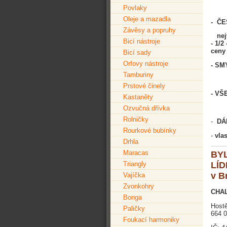
Povlaky
Oleje a mazadla
- Č
Závěsy a popruhy
nejv
Bicí nástroje
- 1/2
ceny
Bicí sady
Orfovy nástroje
- SM
Tamburiny
Prstové činely
- VŠ
Kastaněty
Ozvučná dřívka
Rolničky
-
DÁ
Rourkové bubínky
-
vla
Drhla
Maracas
BYL
Triangly
LÍD
v B
Vajíčka
Zvonkohry
CHAL
Bonga
Hostě
Paličky
664 
Foukací harmoniky